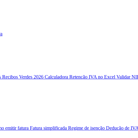
ra
as
Recibos Verdes 2026
Calculadora Retenção
IVA no Excel
Validar N
o emitir fatura
Fatura simplificada
Regime de isenção
Dedução de IV