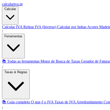
calculariva.pt
Calcular
Calcular IVA
Retirar IVA (Inverso)
Calcular por linhas
Açores
Madei
/
Ferramentas
📚 Todas as ferramentas
Motor de Busca de Taxas
Gerador de Fatur
/
Taxas & Regras
📚 Guia completo
O que é o IVA
Taxas de IVA
Arredondamento
Com
/