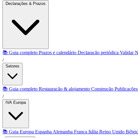
Declarações & Prazos
📚 Guia completo
Prazos e calendário
Declaração periódica
Validar 
/
Setores
📚 Guia completo
Restauração & alojamento
Construção
Publicaçõe
/
IVA Europa
📚 Guia Europa
Espanha
Alemanha
França
Itália
Reino Unido
Bélgi