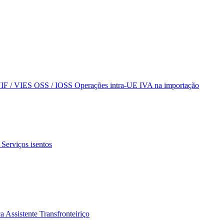
NIF / VIES
OSS / IOSS
Operações intra-UE
IVA na importação
s
Serviços isentos
ca
Assistente Transfronteiriço