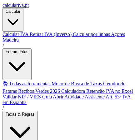
calculariva.pt
Calcular
Calcular IVA
Retirar IVA (Inverso)
Calcular por linhas
Açores
Madeira
/
Ferramentas
📚 Todas as ferramentas
Motor de Busca de Taxas
Gerador de
Faturas
Recibos Verdes 2026
Calculadora Retenção
IVA no Excel
Validar NIF / VIES
Guia Abrir Atividade
Assistente Art. 53º
IVA
em Espanha
/
Taxas & Regras