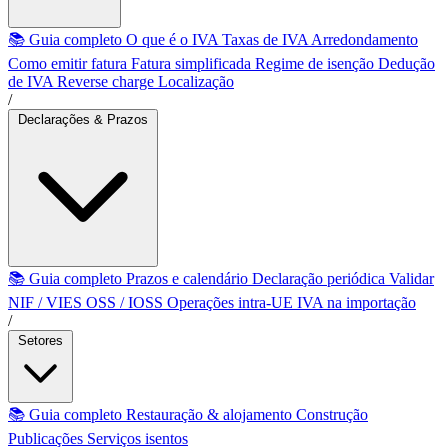
📚 Guia completo
O que é o IVA
Taxas de IVA
Arredondamento
Como emitir fatura
Fatura simplificada
Regime de isenção
Dedução
de IVA
Reverse charge
Localização
/
Declarações & Prazos
📚 Guia completo
Prazos e calendário
Declaração periódica
Validar
NIF / VIES
OSS / IOSS
Operações intra-UE
IVA na importação
/
Setores
📚 Guia completo
Restauração & alojamento
Construção
Publicações
Serviços isentos