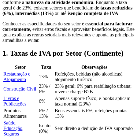
conforme a
natureza da atividade económica
. Enquanto a taxa
geral é de 23%, existem setores que beneficiam de
taxas reduzidas
(6%)
,
intermédias (13%)
ou até
isenção completa de IVA
.
Conhecer as especificidades do seu setor é
essencial para facturar
corretamente
, evitar erros fiscais e aproveitar benefícios legais. Este
guia explica as regras setoriais mais relevantes e aponta as principais
armadilhas a evitar.
1. Taxas de IVA por Setor (Continente)
Setor
Taxa
Observações
Restauração e
Refeições, bebidas (não alcoólicas),
13%
Alojamento
alojamento turístico
23% /
23% geral; 6% para reabilitação urbana;
Construção Civil
6%
reverse charge B2B
Livros e
Apenas suporte físico; e-books aplicam
6%
Publicações
taxa normal (23%)
Produtos
6% /
Bens essenciais 6%; refeições prontas
Alimentares
13%
13%
Saúde,
Isento
Educação,
Sem direito a dedução de IVA suportado
(0%)
Seguros